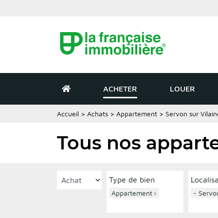
ACHETER
LOUER
Accueil
>
Achats
>
Appartement
>
Servon sur Vilain
Tous nos apparte
Type de bien
Localis
Appartement
×
- Servon