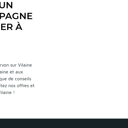
 UN
MPAGNE
ER À
rvon sur Vilaine
laine et aux
 que de conseils
tez nos offres et
laine !