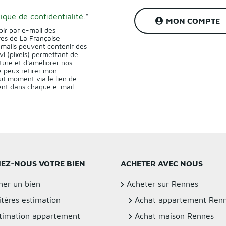
tique de confidentialité.
*
MON COMPTE
oir par e-mail des
res de La Française
-mails peuvent contenir des
vi (pixels) permettant de
ture et d'améliorer nos
 peux retirer mon
t moment via le lien de
sent dans chaque e-mail.
IEZ-NOUS VOTRE BIEN
ACHETER AVEC NOUS
mer un bien
Acheter sur Rennes
itères estimation
Achat appartement Ren
timation appartement
Achat maison Rennes