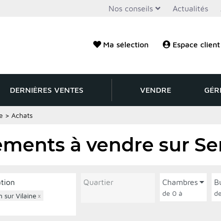
Nos conseils
Actualités
Ma sélection
Espace client
DERNIÈRES VENTES
VENDRE
GÉR
e
>
Achats
ments à vendre sur Ser
ation
Quartier
Chambres
B
de 0 à
 sur Vilaine
×