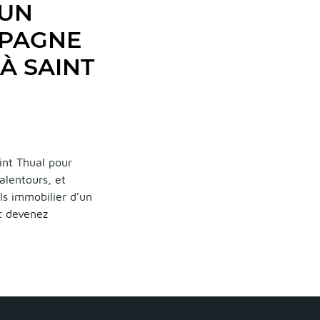
 UN
MPAGNE
À SAINT
int Thual pour
alentours, et
ls immobilier d’un
et devenez