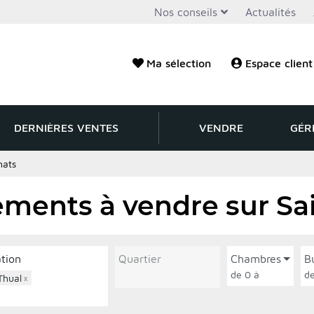
Nos conseils
Actualités
Ma sélection
Espace client
DERNIÈRES VENTES
VENDRE
GÉR
hats
ments à vendre sur Sa
ation
Quartier
Chambres
B
de 0 à
Thual
×