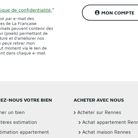
tique de confidentialité.
*
MON COMPTE
oir par e-mail des
res de La Française
-mails peuvent contenir des
vi (pixels) permettant de
ture et d'améliorer nos
 peux retirer mon
t moment via le lien de
sent dans chaque e-mail.
IEZ-NOUS VOTRE BIEN
ACHETER AVEC NOUS
mer un bien
Acheter sur Rennes
itères estimation
Achat appartement Ren
timation appartement
Achat maison Rennes