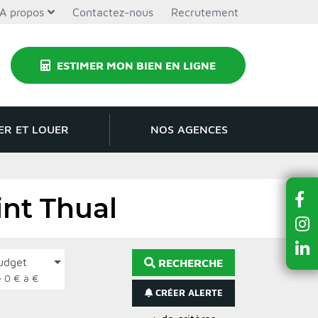
A propos
Contactez-nous
Recrutement
ESTIMER MON BIEN EN LIGNE
ER ET LOUER
NOS AGENCES
int Thual
udget
RECHERCHE
de 0 € à €
CRÉER ALERTE