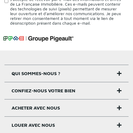
de La Française Immobilière. Ces e-mails peuvent contenir
des technologies de suivi (pixels) permettant de mesurer
leur ouverture et d'améliorer nos communications. Je peux
retirer mon consentement à tout moment via le lien de
désinscription présent dans chaque e-mail.
QUI SOMMES-NOUS ?
CONFIEZ-NOUS VOTRE BIEN
Nos agences
Notre histoire
ACHETER AVEC NOUS
Estimer un bien
Activités
Critères estimation
LOUER AVEC NOUS
Acheter sur Rennes