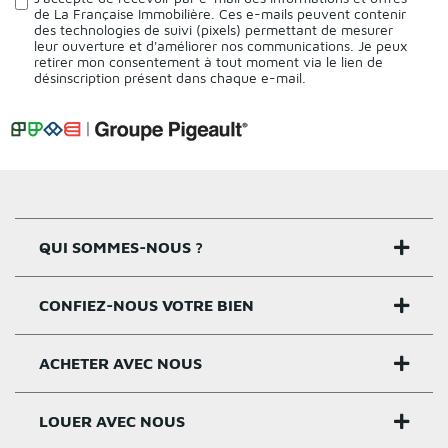
de La Française Immobilière. Ces e-mails peuvent contenir
des technologies de suivi (pixels) permettant de mesurer
leur ouverture et d'améliorer nos communications. Je peux
retirer mon consentement à tout moment via le lien de
désinscription présent dans chaque e-mail.
QUI SOMMES-NOUS ?
CONFIEZ-NOUS VOTRE BIEN
Nos agences
Notre histoire
ACHETER AVEC NOUS
Estimer un bien
Activités
Critères estimation
LOUER AVEC NOUS
Acheter sur Rennes