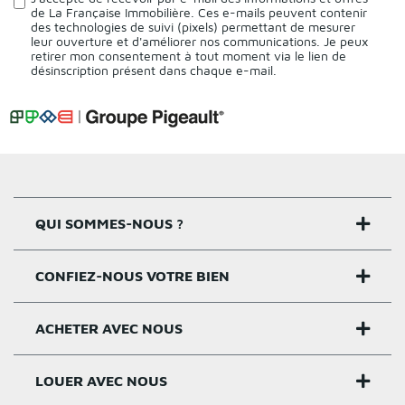
de La Française Immobilière. Ces e-mails peuvent contenir
des technologies de suivi (pixels) permettant de mesurer
leur ouverture et d'améliorer nos communications. Je peux
retirer mon consentement à tout moment via le lien de
désinscription présent dans chaque e-mail.
QUI SOMMES-NOUS ?
CONFIEZ-NOUS VOTRE BIEN
Nos agences
Notre histoire
ACHETER AVEC NOUS
Estimer un bien
Activités
Critères estimation
LOUER AVEC NOUS
Acheter sur Rennes