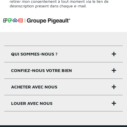
retirer mon consentement à tout moment via le lien de
désinscription présent dans chaque e-mail.
QUI SOMMES-NOUS ?
CONFIEZ-NOUS VOTRE BIEN
Nos agences
Notre histoire
ACHETER AVEC NOUS
Estimer un bien
Activités
Critères estimation
LOUER AVEC NOUS
Acheter sur Rennes
Nos valeurs
Estimation appartement
Achat appartement Rennes
Louer et gérer sur Rennes
Groupe Pigeault