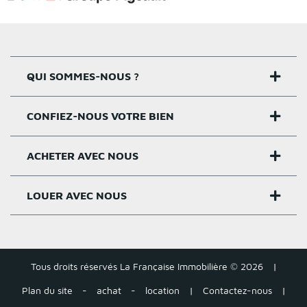
QUI SOMMES-NOUS ?
CONFIEZ-NOUS VOTRE BIEN
Nos agences
Notre histoire
ACHETER AVEC NOUS
Estimer un bien
Activités
Critères estimation
LOUER AVEC NOUS
Acheter sur Rennes
Nos valeurs
Estimation appartement
Achat appartement Rennes
Louer et gérer sur Rennes
Groupe Pigeault
Estimation maison gratuite
Achat maison Rennes
Tous droits réservés La Française Immobilière © 2026
|
Location appartement Rennes
Tarifs
Plan du site
-
achat
-
location
|
Contactez-nous
|
Estimation loyer
Acheter autour de Rennes
Location maison Rennes