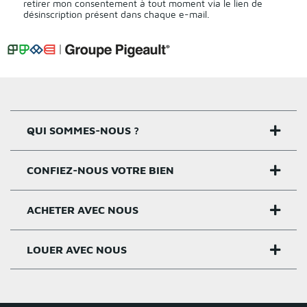
retirer mon consentement à tout moment via le lien de
désinscription présent dans chaque e-mail.
QUI SOMMES-NOUS ?
CONFIEZ-NOUS VOTRE BIEN
Nos agences
Notre histoire
ACHETER AVEC NOUS
Estimer un bien
Activités
Critères estimation
LOUER AVEC NOUS
Acheter sur Rennes
Nos valeurs
Estimation appartement
Achat appartement Rennes
Louer et gérer sur Rennes
Groupe Pigeault