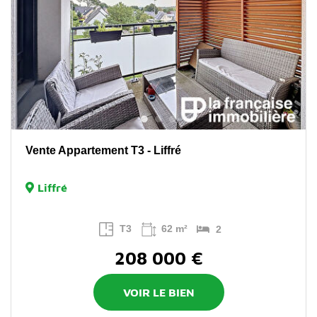
Vente Appartement T3 - Liffré
Liffré
T3
62 m²
2
208 000 €
VOIR LE BIEN