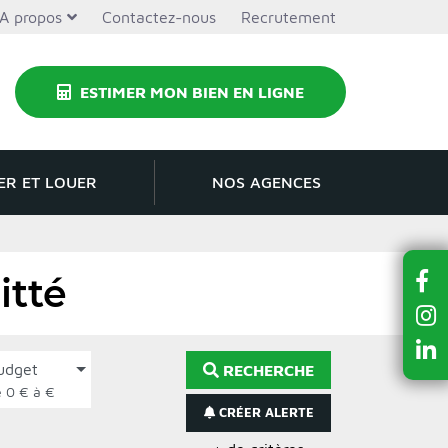
A propos
Contactez-nous
Recrutement
ESTIMER MON BIEN EN LIGNE
ER ET LOUER
NOS AGENCES
itté
udget
RECHERCHE
de 0 € à €
CRÉER ALERTE