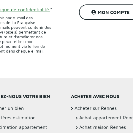
tique de confidentialité.
*
MON COMPTE
oir par e-mail des
res de La Française
-mails peuvent contenir des
vi (pixels) permettant de
ture et d'améliorer nos
 peux retirer mon
t moment via le lien de
sent dans chaque e-mail.
IEZ-NOUS VOTRE BIEN
ACHETER AVEC NOUS
mer un bien
Acheter sur Rennes
itères estimation
Achat appartement Ren
timation appartement
Achat maison Rennes