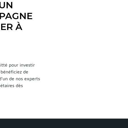
 UN
MPAGNE
ER À
tté pour investir
 bénéficiez de
 d’un de nos experts
iétaires dès