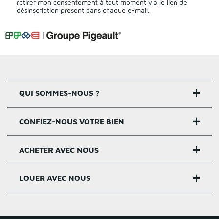
retirer mon consentement à tout moment via le lien de
désinscription présent dans chaque e-mail.
QUI SOMMES-NOUS ?
CONFIEZ-NOUS VOTRE BIEN
Nos agences
Notre histoire
ACHETER AVEC NOUS
Estimer un bien
Activités
Critères estimation
LOUER AVEC NOUS
Acheter sur Rennes
Nos valeurs
Estimation appartement
Achat appartement Rennes
Louer et gérer sur Rennes
Groupe Pigeault