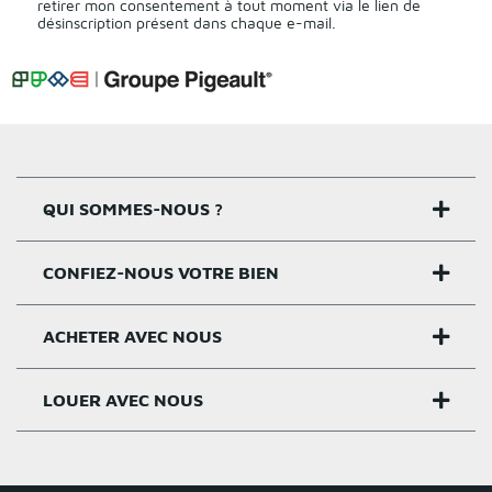
retirer mon consentement à tout moment via le lien de
désinscription présent dans chaque e-mail.
QUI SOMMES-NOUS ?
CONFIEZ-NOUS VOTRE BIEN
Nos agences
Notre histoire
ACHETER AVEC NOUS
Estimer un bien
Activités
Critères estimation
LOUER AVEC NOUS
Acheter sur Rennes
Nos valeurs
Estimation appartement
Achat appartement Rennes
Louer et gérer sur Rennes
Groupe Pigeault