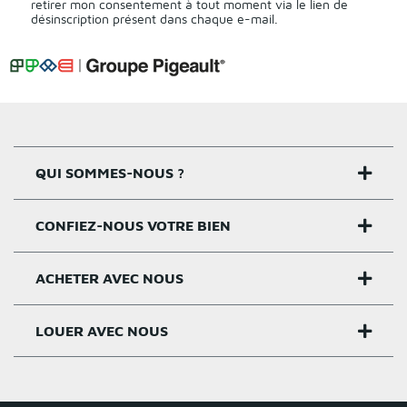
retirer mon consentement à tout moment via le lien de
désinscription présent dans chaque e-mail.
QUI SOMMES-NOUS ?
CONFIEZ-NOUS VOTRE BIEN
Nos agences
Notre histoire
ACHETER AVEC NOUS
Estimer un bien
Activités
Critères estimation
LOUER AVEC NOUS
Acheter sur Rennes
Nos valeurs
Estimation appartement
Achat appartement Rennes
Louer et gérer sur Rennes
Groupe Pigeault