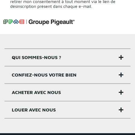
retirer mon consentement à tout moment via le lien de
désinscription présent dans chaque e-mail.
QUI SOMMES-NOUS ?
CONFIEZ-NOUS VOTRE BIEN
Nos agences
Notre histoire
ACHETER AVEC NOUS
Estimer un bien
Activités
Critères estimation
LOUER AVEC NOUS
Acheter sur Rennes
Nos valeurs
Estimation appartement
Achat appartement Rennes
Louer et gérer sur Rennes
Groupe Pigeault