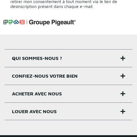
retirer mon consentement à tout moment via le lien de
désinscription présent dans chaque e-mail.
QUI SOMMES-NOUS ?
CONFIEZ-NOUS VOTRE BIEN
Nos agences
Notre histoire
ACHETER AVEC NOUS
Estimer un bien
Activités
Critères estimation
LOUER AVEC NOUS
Acheter sur Rennes
Nos valeurs
Estimation appartement
Achat appartement Rennes
Louer et gérer sur Rennes
Groupe Pigeault