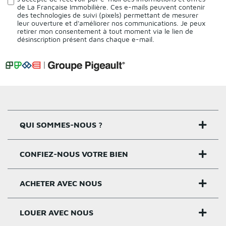
de La Française Immobilière. Ces e-mails peuvent contenir
des technologies de suivi (pixels) permettant de mesurer
leur ouverture et d'améliorer nos communications. Je peux
retirer mon consentement à tout moment via le lien de
désinscription présent dans chaque e-mail.
QUI SOMMES-NOUS ?
CONFIEZ-NOUS VOTRE BIEN
Nos agences
Notre histoire
ACHETER AVEC NOUS
Estimer un bien
Activités
Critères estimation
LOUER AVEC NOUS
Acheter sur Rennes