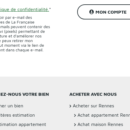
tique de confidentialité.
*
MON COMPTE
oir par e-mail des
res de La Française
-mails peuvent contenir des
vi (pixels) permettant de
ture et d'améliorer nos
 peux retirer mon
t moment via le lien de
sent dans chaque e-mail.
IEZ-NOUS VOTRE BIEN
ACHETER AVEC NOUS
mer un bien
Acheter sur Rennes
itères estimation
Achat appartement Ren
timation appartement
Achat maison Rennes