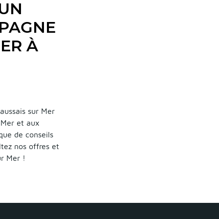
 UN
MPAGNE
ER À
aussais sur Mer
r Mer et aux
 que de conseils
tez nos offres et
r Mer !