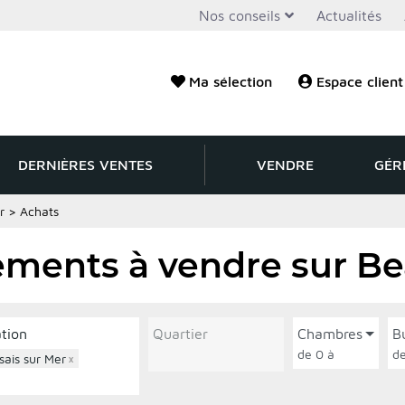
Nos conseils
Actualités
Ma sélection
Espace client
DERNIÈRES VENTES
VENDRE
GÉR
r
>
Achats
ements à vendre sur Be
ation
Quartier
Chambres
B
de 0 à
sais sur Mer
×