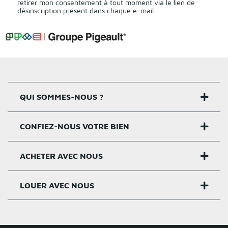
retirer mon consentement à tout moment via le lien de
désinscription présent dans chaque e-mail.
QUI SOMMES-NOUS ?
CONFIEZ-NOUS VOTRE BIEN
Nos agences
Notre histoire
ACHETER AVEC NOUS
Estimer un bien
Activités
Critères estimation
LOUER AVEC NOUS
Acheter sur Rennes
Nos valeurs
Estimation appartement
Achat appartement Rennes
Louer et gérer sur Rennes
Groupe Pigeault