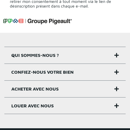
retirer mon consentement à tout moment via le lien de
désinscription présent dans chaque e-mail.
QUI SOMMES-NOUS ?
CONFIEZ-NOUS VOTRE BIEN
Nos agences
Notre histoire
ACHETER AVEC NOUS
Estimer un bien
Activités
Critères estimation
LOUER AVEC NOUS
Acheter sur Rennes
Nos valeurs
Estimation appartement
Achat appartement Rennes
Louer et gérer sur Rennes
Groupe Pigeault