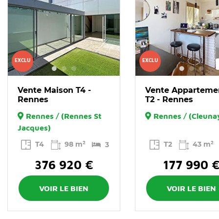
EXCLU
EXCLU
Vente Maison T4 -
Vente Apparteme
Rennes
T2 - Rennes
Rennes / (Rennes St
Rennes / (Cleuna
Jacques)
T4
98 m²
T2
43 m²
3
376 920 €
177 990 
VOIR LE BIEN
VOIR LE BIEN