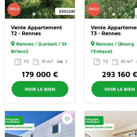
EXCLU
EXCLU
Vente Appartement
Vente Apparteme
T2 - Rennes
T3 - Rennes
Rennes / (Lorient / St
Rennes / (Bourg
Brieuc)
l'Evêque)
T2
31 m²
T3
61 m²
1
179 000 €
293 160 
VOIR LE BIEN
VOIR LE BIEN