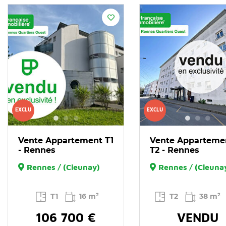
EXCLU
EXCLU
Vente Appartement T1
Vente Apparteme
- Rennes
T2 - Rennes
Rennes / (Cleunay)
Rennes / (Cleuna
T1
16 m²
T2
38 m²
106 700 €
VENDU