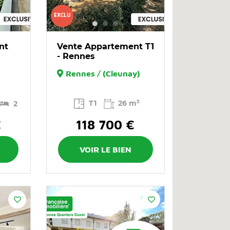
EXCLU
nt
Vente Appartement T1
- Rennes
Rennes / (Cleunay)
T1
26 m²
2
€
118 700 €
VOIR LE BIEN