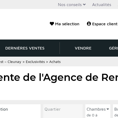
Nos conseils
Actualités
Ma sélection
Espace client
DERNIÈRES VENTES
VENDRE
GÉR
st – Cleunay
>
Exclusivités
>
Achats
vente de l'Agence de Re
ation
Quartier
Chambres
B
de 0 à