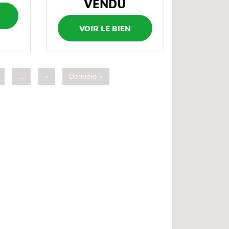
VENDU
VOIR LE BIEN
...
»
Dernière »