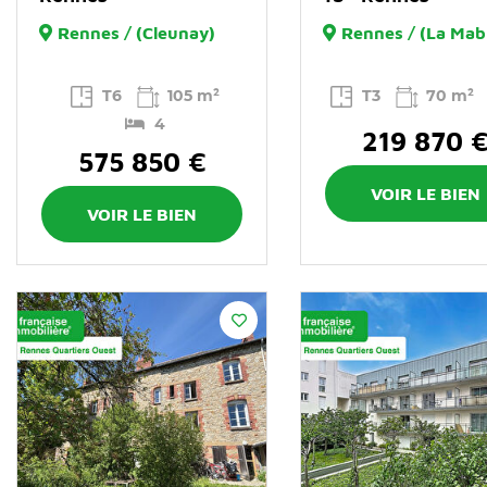
Rennes / (Cleunay)
Rennes / (La Mabi
T6
105 m²
T3
70 m²
4
219 870 
575 850 €
VOIR LE BIEN
VOIR LE BIEN