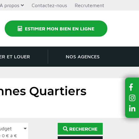
A propos
Contactez-nous
Recrutement
ESTIMER MON BIEN EN LIGNE
ER ET LOUER
NOS AGENCES
nnes Quartiers
udget
RECHERCHE
de 0 € à €