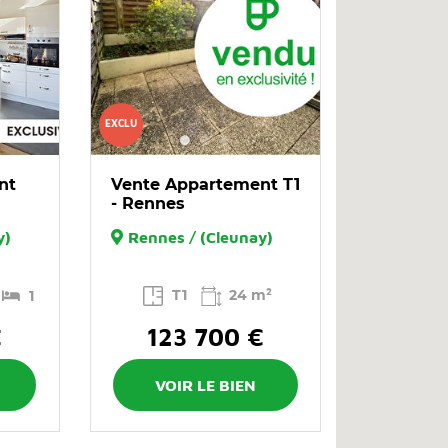
EXCLU
nt
Vente Appartement T1
- Rennes
y)
Rennes / (Cleunay)
T1
24 m²
1
€
123 700 €
VOIR LE BIEN