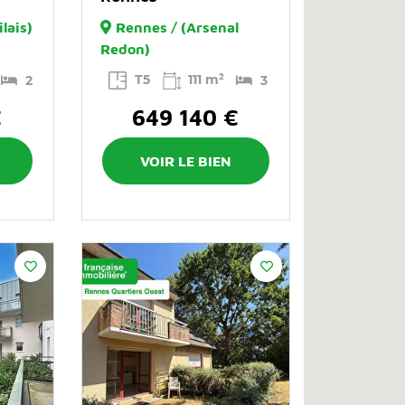
lais)
Rennes / (Arsenal
Redon)
T5
111 m²
2
3
€
649 140 €
VOIR LE BIEN