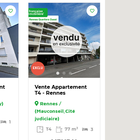
EXCLU
nt
Vente Appartement
T4 - Rennes
y)
Rennes /
(Mauconseil,Cité
judiciaire)
1
T4
77 m²
3